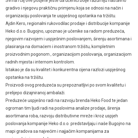
Svrha i cilj ove posjete jeste da učenici bolje razumiju nastavno
gradivo i njegovu praktičnu primjenu koja se odnosi na način i
organizaciju poslovanja te uspješnog opstanka na tržištu.
Ajdin Kero, regionalni rukovodilac prodaje i distribucije kompanije
Heko d.o.o. Bugojno, upoznao je učenike sa radom preduzeća,
njegovim razvojem i uspješnim poslovanjem, širenju asortimana i
plasiranja na domaćem i inostranom tržištu, kompletnim
proizvodnim pogonom , organizacijom poslovanja, organizacijom
radnih mjesta i internom kontrolom.
Istakao je da su kvalitet i konkurentna cijena razlozi uspješnog
opstanka na tržištu.
Proizvodi ovog preduzeća su prepoznatljivi po svom kvalitetu i
prelijepo dizajniranoj ambalaži.
Preduzeće uspješno radi na razvoju brenda Heko Food te jedan
ogroman tim ljudi radi na poslovima analize prodaje, širenja
asortimana roba, razvoju distributivne mreže i kroz uspjeh
poslovanja kompanije Heko d.o.o. predstavljaju i naše Bugojno na
mapi gradova sa najvećim i najjačim kompanijama za