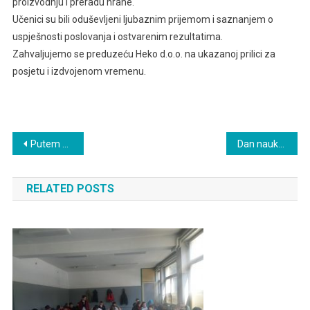
proizvodnju i preradu hrane.
Učenici su bili oduševljeni ljubaznim prijemom i saznanjem o
uspješnosti poslovanja i ostvarenim rezultatima.
Zahvaljujemo se preduzeću Heko d.o.o. na ukazanoj prilici za
posjetu i izdvojenom vremenu.
Navigacija
Putem oslobodilaca Kupresa
Dan nauke!
članaka
RELATED POSTS