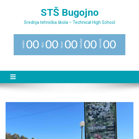
Preskočite
STŠ Bugojno
na
sadržaj
Srednja tehnička škola – Technical High School
minutes
seconds
0
0
0
0
0
0
0
0
0
0
weeks
hours
days