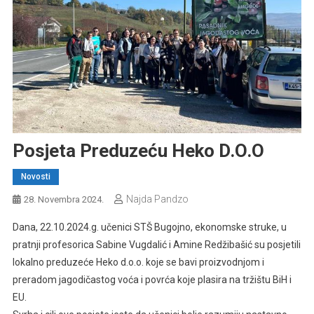
Posjeta Preduzeću Heko D.o.o
Novosti
Najda Pandzo
28. Novembra 2024.
Dana, 22.10.2024.g. učenici STŠ Bugojno, ekonomske struke, u
pratnji profesorica Sabine Vugdalić i Amine Redžibašić su posjetili
lokalno preduzeće Heko d.o.o. koje se bavi proizvodnjom i
preradom jagodičastog voća i povrća koje plasira na tržištu BiH i
EU.