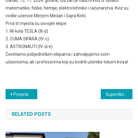
Danas, 13. 11. 2024. godine, održan je naučni kviz iz oblasti
matematike, fizike, hemije, elektrotehnike i računarstva. Kviz su
vodile učenice Merjem Mešan i Sajra Kirlić.
Prva tri mjesta su osvojile ekipe:
1. NI-kola TESLA (III-d)
2. CUMA SIFARA (IV-c)
3. ASTRONAUTI (IV-d/e)
Čestitamo pobjedničkim ekipama i zahvaljujemo svim
učesnicima, ali i profesorima koji su bodrili učenike tokom kviza!
Navigacija
Posjeta preduzeću Heko d.o.o
Superškole
članaka
RELATED POSTS