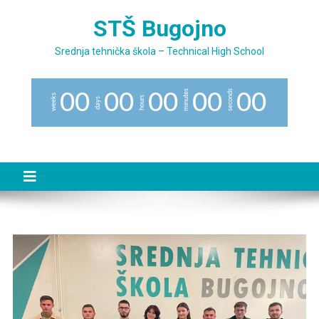
Preskočite
STŠ Bugojno
na
sadržaj
Srednja tehnička škola – Technical High School
minutes
seconds
0
0
0
0
0
0
0
0
0
0
weeks
hours
days