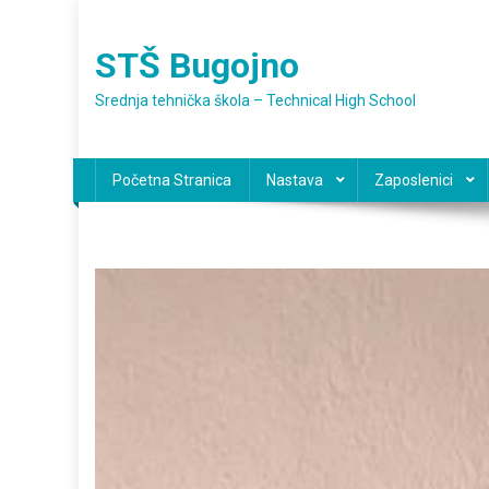
Preskočite
na
STŠ Bugojno
sadržaj
Srednja tehnička škola – Technical High School
Početna Stranica
Nastava
Zaposlenici