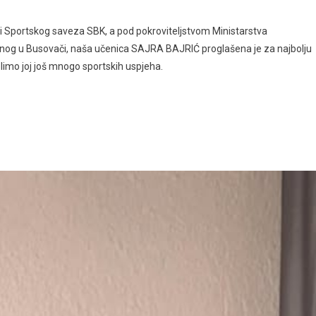
ji Sportskog saveza SBK, a pod pokroviteljstvom Ministarstva
žanog u Busovači, naša učenica SAJRA BAJRIĆ proglašena je za najbolju
želimo joj još mnogo sportskih uspjeha.