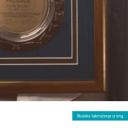
Školsko takmičenje iz engleskog jezika