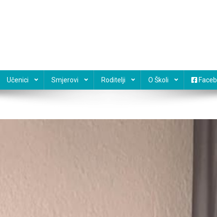
Učenici
Smjerovi
Roditelji
O Školi
Faceb