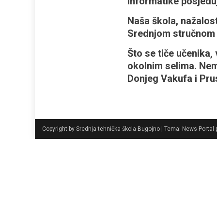
informatike posjedu
Naša škola, nažalost 
Srednjom stručnom 
Što se tiče učenika,
okolnim selima. Nema
Donjeg Vakufa i Pru
Copyright by Srednja tehnička škola Bugojno
|
Tema: News Portal