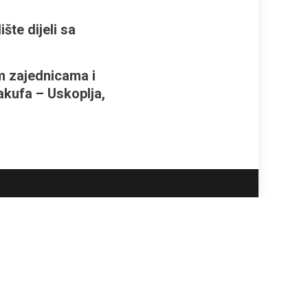
šte dijeli sa
im zajednicama i
akufa – Uskoplja,