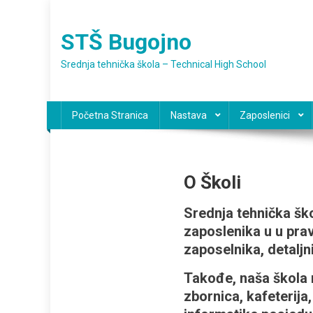
Preskočite
na
STŠ Bugojno
sadržaj
Srednja tehnička škola – Technical High School
Početna Stranica
Nastava
Zaposlenici
O Školi
Srednja tehnička ško
zaposlenika u u prav
zaposelnika, detaljn
Takođe, naša škola r
zbornica, kafeterija