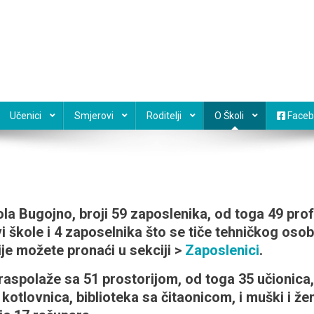
Učenici
Smjerovi
Roditelji
O Školi
Faceb
la Bugojno, broji 59 zaposlenika, od toga 49 pro
i škole i 4 zaposelnika što se tiče tehničkog osob
ije možete pronaći u sekciji >
Zaposlenici
.
aspolaže sa 51 prostorijom, od toga 35 učionica, 
, kotlovnica, biblioteka sa čitaonicom, i muški i ž