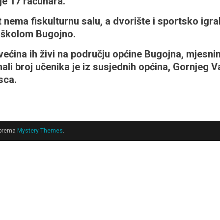
je 17 računara.
nema fiskulturnu salu, a dvorište i sportsko igrali
školom Bugojno.
 većina ih živi na području općine Bugojna, mjesn
li broj učenika je iz susjednih općina, Gornjeg V
sca.
 prema
Mystery Themes
.