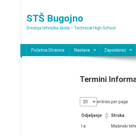
Preskočite
na
STŠ Bugojno
sadržaj
Srednja tehnička škola – Technical High School
Početna Stranica
Nastava
Zaposlenici
Termini Informa
entries per page
Odjeljenje
Struka
I a
Mašinski te