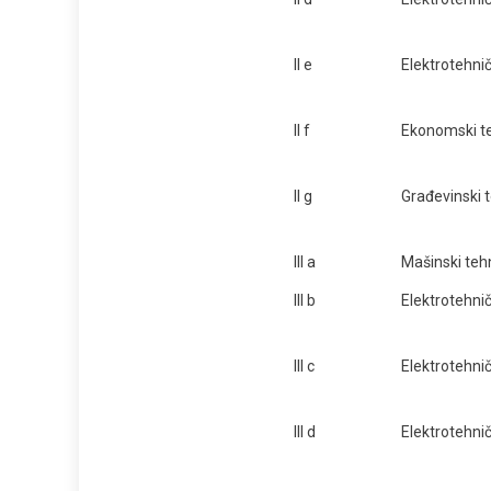
II e
Elektrotehnič
II f
Ekonomski t
II g
Građevinski 
III a
Mašinski teh
III b
Elektrotehnič
III c
Elektrotehnič
III d
Elektrotehnič