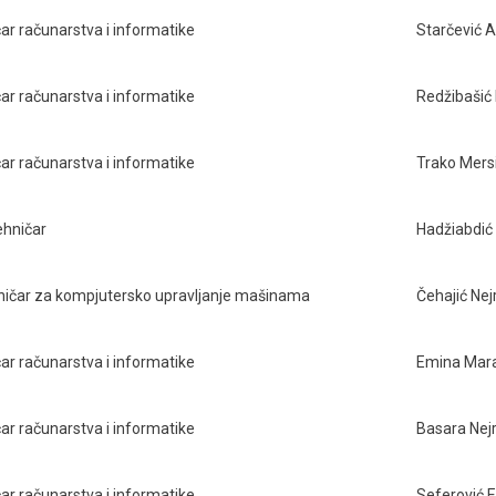
ar računarstva i informatike
Starčević A
ar računarstva i informatike
Redžibaši
ar računarstva i informatike
Trako Mers
ehničar
Hadžiabdić 
ničar za kompjutersko upravljanje mašinama
Čehajić Nej
ar računarstva i informatike
Emina Mara
ar računarstva i informatike
Basara Nej
ar računarstva i informatike
Seferović El