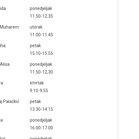
ida
ponedjeljak
11.50-12.35
ć Muharem
utorak
11.00-11.45
iha
petak
15.10-15.55
Alisa
ponedjeljak
11.50-12,30
ra
etvrtak
9.10-9.55
j Palačkić
petak
13.30-14.15
ra
ponedjeljak
16.00-17.00
vir
ponedjeljak