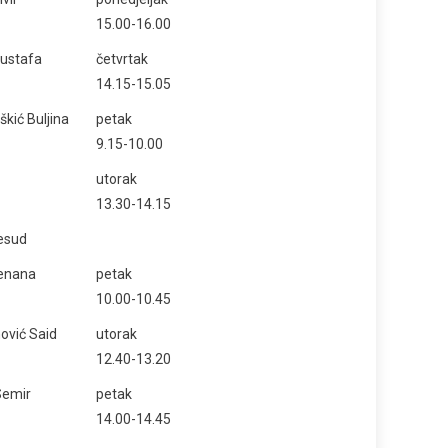
15.00-16.00
Mustafa
četvrtak
14.15-15.05
škić Buljina
petak
9.15-10.00
utorak
13.30-14.15
esud
enana
petak
10.00-10.45
vić Said
utorak
12.40-13.20
Semir
petak
14.00-14.45