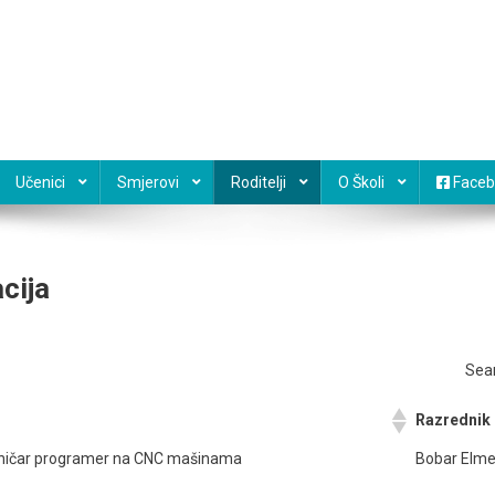
Učenici
Smjerovi
Roditelji
O Školi
Faceb
cija
Sear
Razrednik
hničar programer na CNC mašinama
Bobar Elme