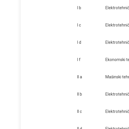
I b
Elektrotehnič
I c
Elektrotehnič
I d
Elektrotehnič
I f
Ekonomski t
II a
Mašinski teh
II b
Elektrotehnič
II c
Elektrotehnič
II d
Elektrotehnič