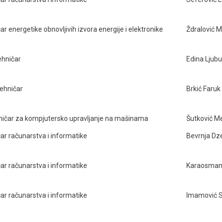
ar energetike obnovljivih izvora energije i elektronike
Ždralović 
ehničar
Edina Ljubu
tehničar
Brkić Faruk
ničar za kompjutersko upravljanje na mašinama
Šutković M
ar računarstva i informatike
Bevrnja Dz
ar računarstva i informatike
Karaosmano
ar računarstva i informatike
Imamović 