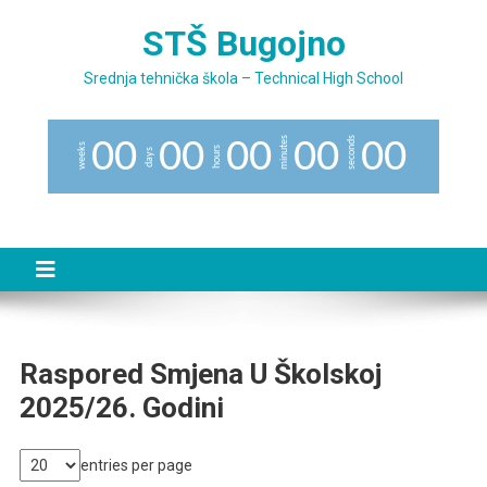
Preskočite
STŠ Bugojno
na
sadržaj
Srednja tehnička škola – Technical High School
minutes
seconds
0
0
0
0
0
0
0
0
0
0
weeks
hours
days
Raspored Smjena U Školskoj
2025/26. Godini
entries per page