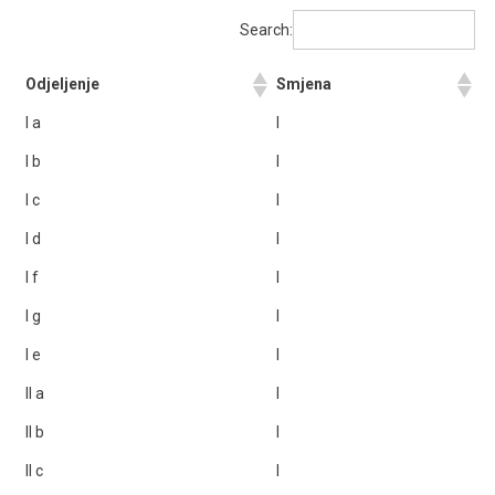
Search:
Odjeljenje
Smjena
I a
I
I b
I
I c
I
I d
I
I f
I
I g
I
I e
I
II a
I
II b
I
II c
I