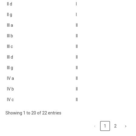
II d
I
II g
I
III a
II
III b
II
III c
II
III d
II
III g
II
IV a
II
IV b
II
IV c
II
Showing 1 to 20 of 22 entries
‹
1
2
›