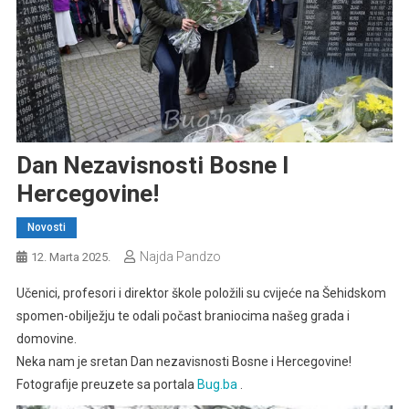
Dan Nezavisnosti Bosne I
Hercegovine!
Novosti
Najda Pandzo
12. Marta 2025.
Učenici, profesori i direktor škole položili su cvijeće na Šehidskom
spomen-obilježju te odali počast braniocima našeg grada i
domovine.
Neka nam je sretan Dan nezavisnosti Bosne i Hercegovine!
Fotografije preuzete sa portala
Bug.ba
.