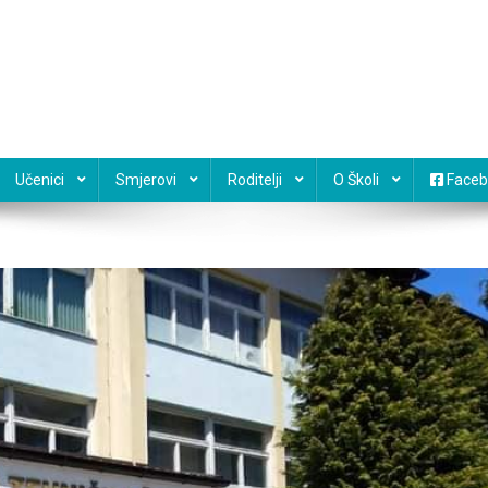
Učenici
Smjerovi
Roditelji
O Školi
Faceb