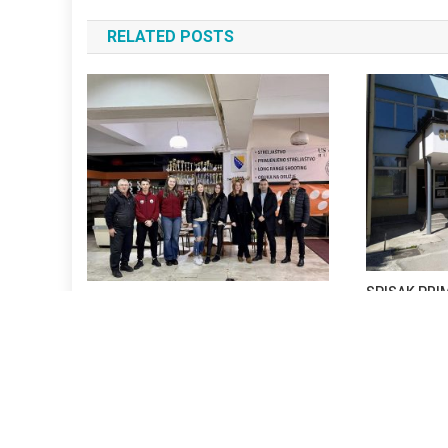
članaka
RELATED POSTS
SPISAK PRI
Dana Državnosti Bosne I Hercegovine
RAZRED ZA 
28. Novembra 2024.
5. Augusta 
Najda Pandzo
Copyright by Srednja tehnička škola Bugojno
|
Tema: News Portal