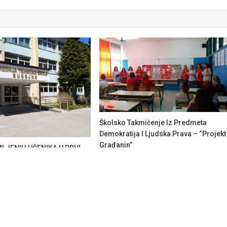
Školsko Takmičenje Iz Predmeta
Demokratija I Ljudska Prava – “Projekt
Građanin”
MLJENIH UČENIKA U PRVI
ŠKOLSKU 2021/22. GODINU
12. Aprila 2018.
Benjamin Beganović
2021.
Mernes
 prema
Mystery Themes
.