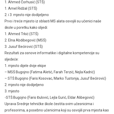
1. Ahmed Čorhusić (STŠ)
1. Amel Ridžal (STŠ)
2. i 3. mjesto nije dodijeljeno
Prvo i treće mjesto iz oblasti MS alata osvojili su učenici naše
škole u poretku kako slijedi:
1. Ahmed Trkić (STŠ)
2. Elna Abdibegović (MSŠ)
3. Jusuf Bećirović (STŠ)
Rezultati za osnove informatike i digitalne kompetencije su
sljedeće:
1. mjesto dijele dvije ekipe
– MSŠ Bugojno (Fatima Aletić, Farah Terzić, Nejla Kadrić)
– STŠ Bugojno (Faris Kosovac, Marko Tustonja, Jusuf Bećirović)
2. mjesto nije dodijeljeno
3. mjesto
-STŠ Bugojno (Faris Đulović, Lejla Gurić, Eldar Alibegović)
Uprava Srednje tehničke škole čestita svim učesnicima i
profesorima, a posebno učenicima koji su osvojili prva mjesta kao