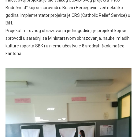
Budućnost” koji se sprovodi u Bosni i Hercegovini već nekoliko
godina. Implementator projekta je CRS (Catholic Relief Service) u
BiH.
Projekat mirovnog obrazovanja jednogodišnji je projekat koji se
sprovodi u saradnji sa Ministarstvom obrazovanja, nauke, mladih,
kulture i sporta SBK i u njemu učestvuje 8 srednjih škola našeg
kantona.