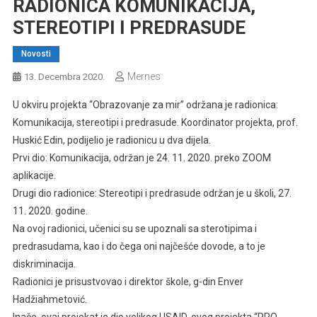
RADIONICA KOMUNIKACIJA,
STEREOTIPI I PREDRASUDE
Novosti
Mernes
13. Decembra 2020.
U okviru projekta “Obrazovanje za mir” održana je radionica:
Komunikacija, stereotipi i predrasude. Koordinator projekta, prof.
Huskić Edin, podijelio je radionicu u dva dijela.
Prvi dio: Komunikacija, održan je 24. 11. 2020. preko ZOOM
aplikacije.
Drugi dio radionice: Stereotipi i predrasude održan je u školi, 27.
11. 2020. godine.
Na ovoj radionici, učenici su se upoznali sa sterotipima i
predrasudama, kao i do čega oni najčešće dovode, a to je
diskriminacija.
Radionici je prisustvovao i direktor škole, g-din Enver
Hadžiahmetović.
Inače, ovaj projekat je dio velikog USAID-ovog projekta “PRO