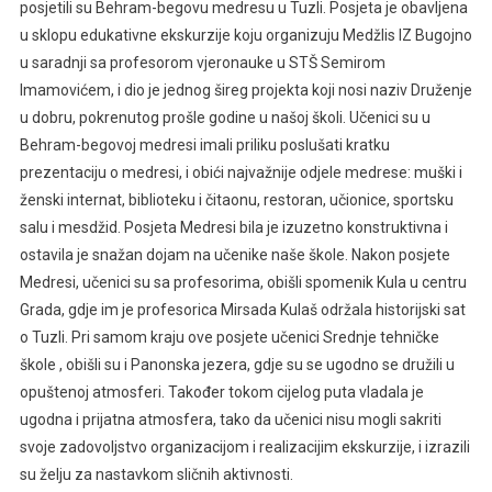
posjetili su Behram-begovu medresu u Tuzli. Posjeta je obavljena
u sklopu edukativne ekskurzije koju organizuju Medžlis IZ Bugojno
u saradnji sa profesorom vjeronauke u STŠ Semirom
Imamovićem, i dio je jednog šireg projekta koji nosi naziv Druženje
u dobru, pokrenutog prošle godine u našoj školi. Učenici su u
Behram-begovoj medresi imali priliku poslušati kratku
prezentaciju o medresi, i obići najvažnije odjele medrese: muški i
ženski internat, biblioteku i čitaonu, restoran, učionice, sportsku
salu i mesdžid. Posjeta Medresi bila je izuzetno konstruktivna i
ostavila je snažan dojam na učenike naše škole. Nakon posjete
Medresi, učenici su sa profesorima, obišli spomenik Kula u centru
Grada, gdje im je profesorica Mirsada Kulaš održala historijski sat
o Tuzli. Pri samom kraju ove posjete učenici Srednje tehničke
škole , obišli su i Panonska jezera, gdje su se ugodno se družili u
opuštenoj atmosferi. Također tokom cijelog puta vladala je
ugodna i prijatna atmosfera, tako da učenici nisu mogli sakriti
svoje zadovoljstvo organizacijom i realizacijim ekskurzije, i izrazili
su želju za nastavkom sličnih aktivnosti.