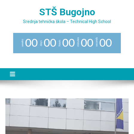
Preskočite
STŠ Bugojno
na
sadržaj
Srednja tehnička škola – Technical High School
minutes
seconds
0
0
0
0
0
0
0
0
0
0
weeks
hours
days