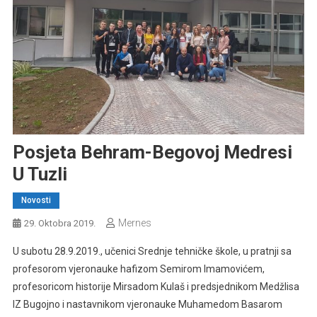
Posjeta Behram-Begovoj Medresi
U Tuzli
Novosti
Mernes
29. Oktobra 2019.
U subotu 28.9.2019., učenici Srednje tehničke škole, u pratnji sa
profesorom vjeronauke hafizom Semirom Imamovićem,
profesoricom historije Mirsadom Kulaš i predsjednikom Medžlisa
IZ Bugojno i nastavnikom vjeronauke Muhamedom Basarom