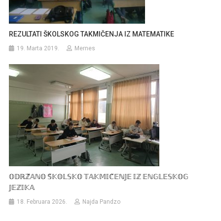
REZULTATI ŠKOLSKOG TAKMIČENJA IZ MATEMATIKE
19. Marta 2019.
Mernes
𝕆𝔻ℝℤ̌𝔸ℕ𝕆 𝕊̌𝕂𝕆𝕃𝕊𝕂𝕆 𝕋𝔸𝕂𝕄𝕀ℂ̌𝔼ℕ𝕁𝔼 𝕀ℤ 𝔼ℕ𝔾𝕃𝔼𝕊𝕂𝕆𝔾
𝕁𝔼ℤ𝕀𝕂𝔸
18. Februara 2026.
Najda Pandzo