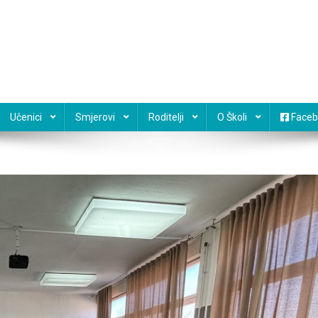
Učenici
Smjerovi
Roditelji
O Školi
Faceb