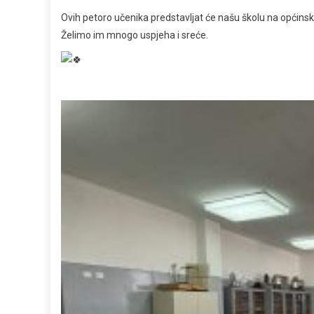
Ovih petoro učenika predstavljat će našu školu na općins
Želimo im mnogo uspjeha i sreće.