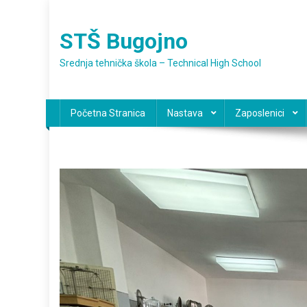
Preskočite
na
STŠ Bugojno
sadržaj
Srednja tehnička škola – Technical High School
Početna Stranica
Nastava
Zaposlenici