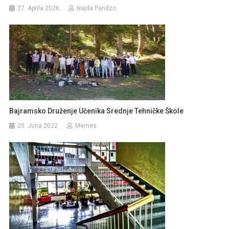
27. Aprila 2026.
Najda Pandzo
Bajramsko Druženje Učenika Srednje Tehničke Škole
20. Juna 2022.
Mernes