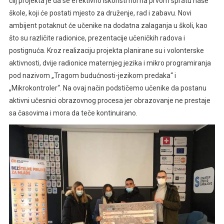
cilj projekta je da se efektivno iskoristi hol na prvom spratu naše
škole, koji će postati mjesto za druženje, rad i zabavu. Novi
ambijent potaknut će učenike na dodatna zalaganja u školi, kao
što su različite radionice, prezentacije učeničkih radova i
postignuća. Kroz realizaciju projekta planirane su i volonterske
aktivnosti, dvije radionice maternjeg jezika i mikro programiranja
pod nazivom „Tragom budućnosti-jezikom predaka“ i
„Mikrokontroler“. Na ovaj način podstičemo učenike da postanu
aktivni učesnici obrazovnog procesa jer obrazovanje ne prestaje
sa časovima i mora da teče kontinuirano.