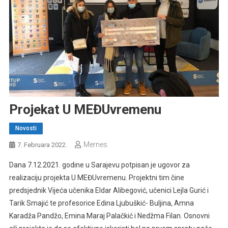
Projekat U MEĐUvremenu
Novosti
Mernes
7. Februara 2022.
Dana 7.12.2021. godine u Sarajevu potpisan je ugovor za
realizaciju projekta U MEĐUvremenu. Projektni tim čine
predsjednik Vijeća učenika Eldar Alibegović, učenici Lejla Gurić i
Tarik Smajić te profesorice Edina Ljubuškić- Buljina, Amna
Karadža Pandžo, Emina Maraj Palačkić i Nedžma Filan. Osnovni