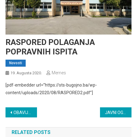
RASPORED POLAGANJA
POPRAVNIH ISPITA
Novosti
Mernes
19. Augusta 2020.
[pdf-embedder url=”https://sts-bugojno.ba/wp-
content/uploads/2020/08/RASPORED2.pdf”]
Navigacija
OBAVIJEST ZA UČENIKE KOJI SU POSLATI NA POPRAVNI ISPIT
JAVNI OGLAS
članaka
RELATED POSTS