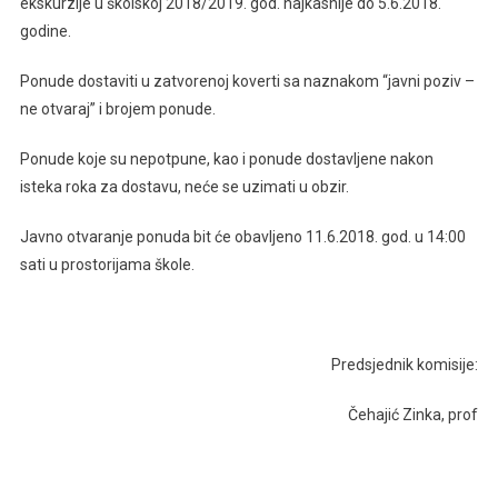
ekskurzije u školskoj 2018/2019. god. najkasnije do 5.6.2018.
godine.
Ponude dostaviti u zatvorenoj koverti sa naznakom “javni poziv –
ne otvaraj” i brojem ponude.
Ponude koje su nepotpune, kao i ponude dostavljene nakon
isteka roka za dostavu, neće se uzimati u obzir.
Javno otvaranje ponuda bit će obavljeno 11.6.2018. god. u 14:00
sati u prostorijama škole.
Predsjednik komisije:
Čehajić Zinka, prof