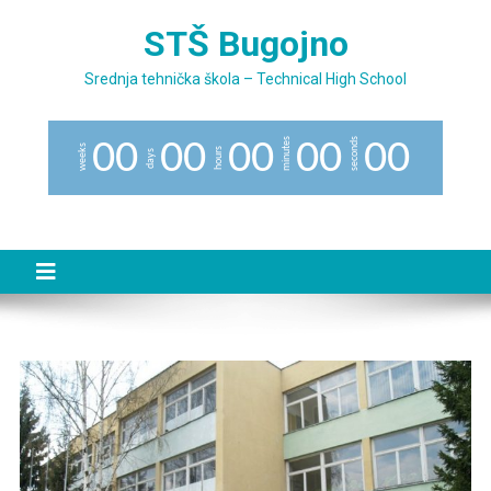
Preskočite
STŠ Bugojno
na
sadržaj
Srednja tehnička škola – Technical High School
minutes
seconds
0
0
0
0
0
0
0
0
0
0
weeks
hours
days