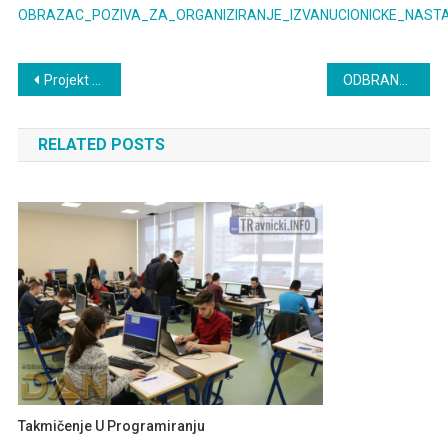
OBRAZAC_POZIVA_ZA_ORGANIZIRANJE_IZVANUCIONICKE_NAST
Navigacija
Projekt “Građanin”
ODBRANA MATURSKIH RADOVA
članaka
RELATED POSTS
Takmičenje U Programiranju