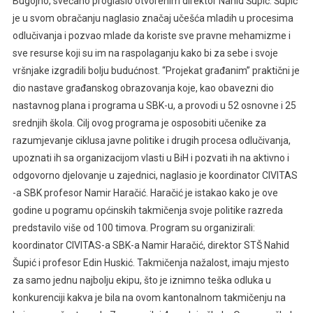
Bugojno, svečano proglasio otvorenim direktor Nahid Šupić. Šupić
je u svom obračanju naglasio značaj učešća mladih u procesima
odlučivanja i pozvao mlade da koriste sve pravne mehamizme i
sve resurse koji su im na raspolaganju kako bi za sebe i svoje
vršnjake izgradili bolju budućnost. “Projekat građanim” praktični je
dio nastave građanskog obrazovanja koje, kao obavezni dio
nastavnog plana i programa u SBK-u, a provodi u 52 osnovne i 25
srednjih škola. Cilj ovog programa je osposobiti učenike za
razumjevanje ciklusa javne politike i drugih procesa odlučivanja,
upoznati ih sa organizacijom vlasti u BiH i pozvati ih na aktivno i
odgovorno djelovanje u zajednici, naglasio je koordinator CIVITAS
-a SBK profesor Namir Haračić. Haračić je istakao kako je ove
godine u pogramu općinskih takmičenja svoje politike razreda
predstavilo više od 100 timova. Program su organizirali:
koordinator CIVITAS-a SBK-a Namir Haračić, direktor STŠ Nahid
Šupić i profesor Edin Huskić. Takmičenja nažalost, imaju mjesto
za samo jednu najbolju ekipu, što je iznimno teška odluka u
konkurenciji kakva je bila na ovom kantonalnom takmičenju na