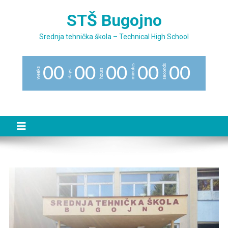
Preskočite
STŠ Bugojno
na
sadržaj
Srednja tehnička škola – Technical High School
minutes
seconds
0
0
0
0
0
0
0
0
0
0
weeks
hours
days