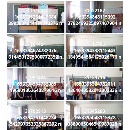
31131647
31052182
1653395261448684
1653394848115392
3993804644471013376 n
3792469325097467904 n
31064424
31116766
1653394674782076
1653394338115443
6144501275900772352 n
1849544584175026176 n
31093484
31159716
1653394584782085
1653395324782011
196901362640879616 n
4364040532012302336 n
30762913
31045280
1653394761448734
1653395048115372
542797653335867392 n
3889065046549987328 n