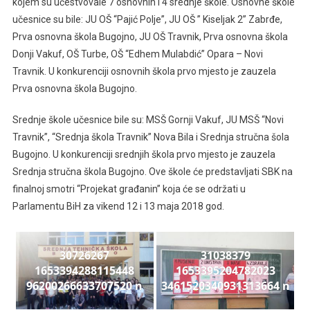
kojem su učestvovale 7 osnovnih i 4 srednje škole. Osnovne škole
učesnice su bile: JU OŠ “Pajić Polje”, JU OŠ ” Kiseljak 2” Zabrđe,
Prva osnovna škola Bugojno, JU OŠ Travnik, Prva osnovna škola
Donji Vakuf, OŠ Turbe, OŠ “Edhem Mulabdić” Opara – Novi
Travnik. U konkurenciji osnovnih škola prvo mjesto je zauzela
Prva osnovna škola Bugojno.
Srednje škole učesnice bile su: MSŠ Gornji Vakuf, JU MSŠ “Novi
Travnik”, “Srednja škola Travnik” Nova Bila i Srednja stručna šola
Bugojno. U konkurenciji srednjih škola prvo mjesto je zauzela
Srednja stručna škola Bugojno. Ove škole će predstavljati SBK na
finalnoj smotri “Projekat građanin” koja će se održati u
Parlamentu BiH za vikend 12 i 13 maja 2018 god.
30726267
31038379
1653394288115448
1653395204782023
96200266633707520 n
3461520340931313664 n