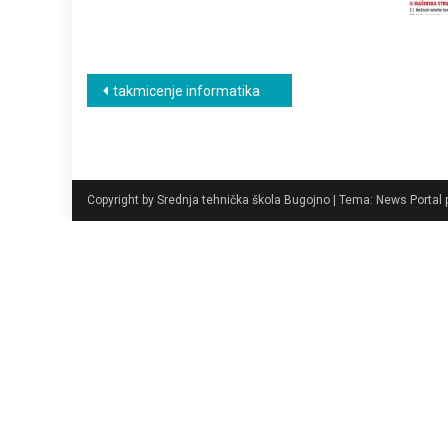
Navigacija
takmicenje informatika
članaka
Copyright by Srednja tehnička škola Bugojno
|
Tema: News Portal