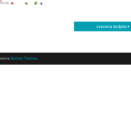
svecena dodjela
 prema
Mystery Themes
.