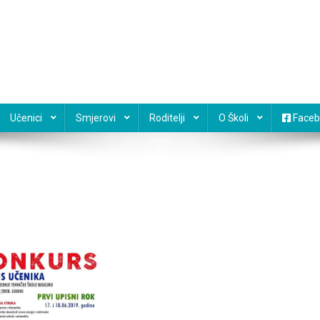
Učenici
Smjerovi
Roditelji
O Školi
Faceb