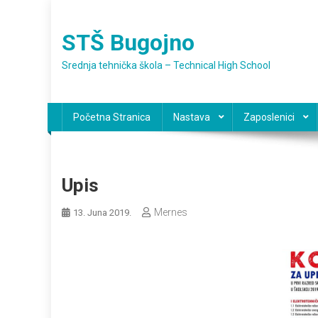
Preskočite
na
STŠ Bugojno
sadržaj
Srednja tehnička škola – Technical High School
Početna Stranica
Nastava
Zaposlenici
Upis
Mernes
13. Juna 2019.