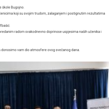
e škole Bugojno.
čenicima koji su svojim trudom, zalaganjem i postignutim rezultatima
fbašić.
predanim radom svakodnevno doprinose uspjesima naših učenika i
ića donosimo vam dio atmosfere ovog svečanog dana.