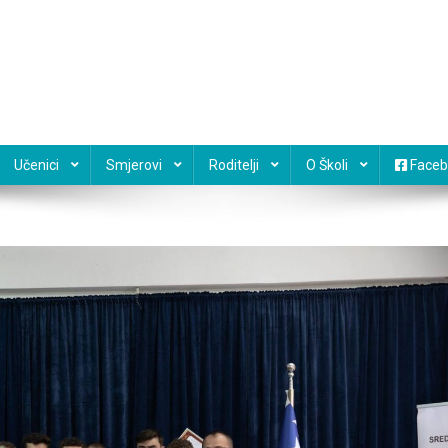
Učenici
Smjerovi
Roditelji
O Školi
Faceb