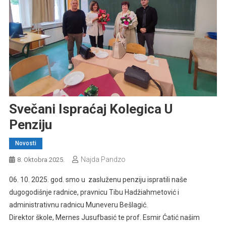
Svečani Ispraćaj Kolegica U
Penziju
Novosti
Najda Pandzo
8. Oktobra 2025.
06. 10. 2025. god. smo u zasluženu penziju ispratili naše
dugogodišnje radnice, pravnicu Tibu Hadžiahmetović i
administrativnu radnicu Muneveru Bešlagić.
Direktor škole, Mernes Jusufbasić te prof. Esmir Ćatić našim