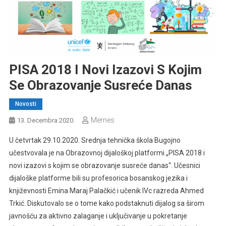
PISA 2018 I Novi Izazovi S Kojim
Se Obrazovanje Susreće Danas
Novosti
Mernes
13. Decembra 2020.
U četvrtak 29.10.2020. Srednja tehnička škola Bugojno
učestvovala je na Obrazovnoj dijaloškoj platformi „PISA 2018 i
novi izazovi s kojim se obrazovanje susreće danas“. Učesnici
dijaloške platforme bili su profesorica bosanskog jezika i
književnosti Emina Maraj Palačkić i učenik IVc razreda Ahmed
Trkić. Diskutovalo se o tome kako podstaknuti dijalog sa širom
javnošću za aktivno zalaganje i uključivanje u pokretanje