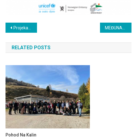
Navigacija
Projekat mirovnog obrazovanja
MEĐUNARODNI DAN SREDNJOŠKOLACA
članaka
RELATED POSTS
Pohod Na Kalin