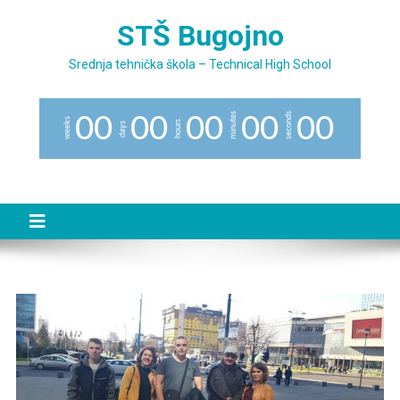
Preskočite
STŠ Bugojno
na
sadržaj
Srednja tehnička škola – Technical High School
minutes
seconds
0
0
0
0
0
0
0
0
0
0
weeks
hours
days